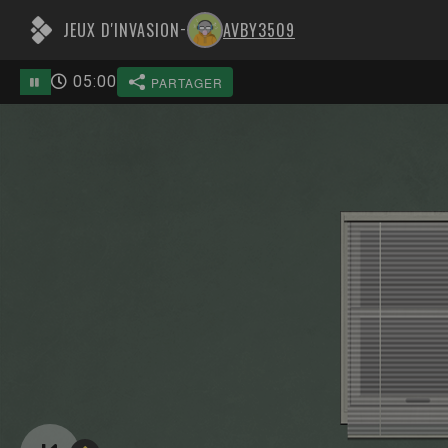
JEUX D'INVASION
AVBY3509
-
05
:
00
PARTAGER