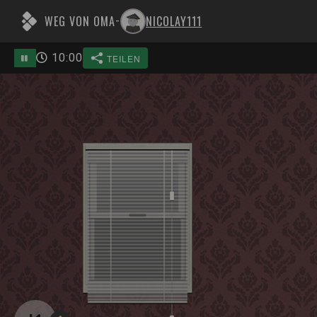
WEG VON OMA
NICOLAY111
-
10
:
00
TEILEN