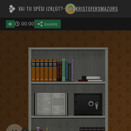
VAI TU SPĒSI IZKĻŪT?
KRISTOFERSMAZURS
-
00
:
00
SHARE