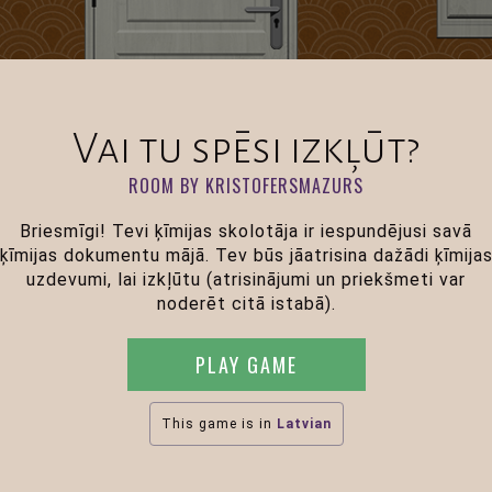
Vai tu spēsi izkļūt?
ROOM BY KRISTOFERSMAZURS
Briesmīgi! Tevi ķīmijas skolotāja ir iespundējusi savā
ķīmijas dokumentu mājā. Tev būs jāatrisina dažādi ķīmija
uzdevumi, lai izkļūtu (atrisinājumi un priekšmeti var
noderēt citā istabā).
PLAY GAME
This game is in
Latvian